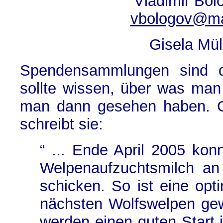
Vladimir Bo
vbologov@mai
Gisela Mül
Spendensammlungen sind 
sollte wissen, über was ma
man dann gesehen haben. Gi
schreibt sie:
“ ... Ende April 2005 ko
Welpenaufzuchtsmilch an
schicken. So ist eine opt
nächsten Wolfswelpen gew
werden einen guten Start i