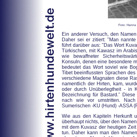
Foto: Hanna 
Ein anderer Versuch, den Namen zu
Daher sei er zitiert: "Man nannt
führt darüber aus: "Das Wort Kuva
Türkischen, mit Kawasz im Arabis
wie bewaffneter Sicherheitswä
Konsuln, denen eine besondere mal
bedeutet das Wort soviel wie Bo
Tibet beeinflussten Sprachen des 
verschiedene Magnaten diese Ras
namentlich der Hirten, kam, wurd
oder durch Unüberlegtheit - in K
Bezeichnung für Bastard." Dies
nach wie vor umstritten. Nac
Sumerischen -KU (Hund) -ASSA (P
Wie aus den Kapiteln Herkunft un
überhaupt nichts, über den Namen 
mit dem Kuvasz der heutigen Zeit
tun. Daher kann man den Namen 