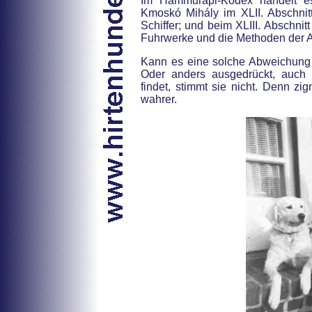
Im Hammurapi-Kodex handelt e
Kmoskó Mihály im XLII. Abschnit
Schiffer; und beim XLIII. Abschni
Fuhrwerke und die Methoden der 
Kann es eine solche Abweichung
Oder anders ausgedrückt, auc
findet, stimmt sie nicht. Denn z
wahrer.