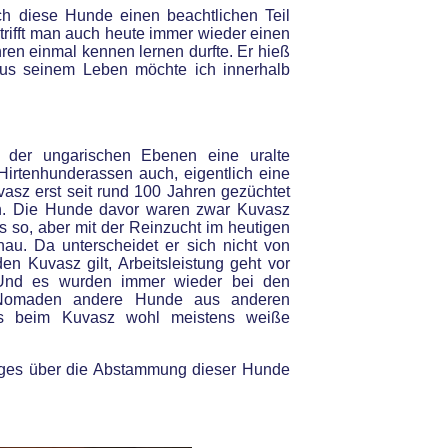
ch diese Hunde einen beachtlichen Teil
 trifft man auch heute immer wieder einen
hren einmal kennen lernen durfte. Er hieß
aus seinem Leben möchte ich innerhalb
 der ungarischen Ebenen eine uralte
e Hirtenhunderassen auch, eigentlich eine
asz erst seit rund 100 Jahren gezüchtet
en. Die Hunde davor waren zwar Kuvasz
 so, aber mit der Reinzucht im heutigen
u. Da unterscheidet er sich nicht von
n Kuvasz gilt, Arbeitsleistung geht vor
 Und es wurden immer wieder bei den
Nomaden andere Hunde aus anderen
ngs beim Kuvasz wohl meistens weiße
iges über die Abstammung dieser Hunde