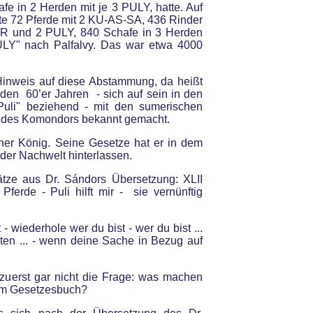
 in 2 Herden mit je 3 PULY, hatte. Auf
te 72 Pferde mit 2 KU-AS-SA, 436 Rinder
R und 2 PULY, 840 Schafe in 3 Herden
Y" nach Palfalvy. Das war etwa 4000
Hinweis auf diese Abstammung, da heißt
n den 60’er Jahren - sich auf sein in den
uli" beziehend - mit den sumerischen
d des Komondors bekannt gemacht.
her König. Seine Gesetze hat er in dem
er Nachwelt hinterlassen.
ätze aus Dr. Sándors Übersetzung: XLII
Pferde - Puli hilft mir - sie vernünftig
t - wiederhole wer du bist - wer du bist ...
lten ... - wenn deine Sache in Bezug auf
h zuerst gar nicht die Frage: was machen
nem Gesetzesbuch?