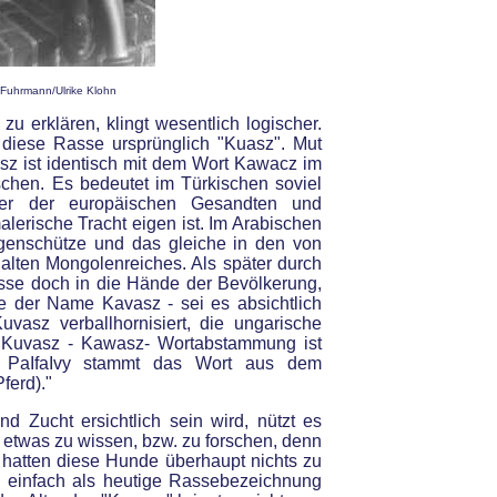
Fuhrmann/Ulrike Klohn
 erklären, klingt wesentlich logischer.
e diese Rasse ursprünglich "Kuasz". Mut
sz ist identisch mit dem Wort Kawacz im
chen. Es bedeutet im Türkischen soviel
rter der europäischen Gesandten und
erische Tracht eigen ist. Im Arabischen
genschütze und das gleiche in den von
alten Mongolenreiches. Als später durch
se doch in die Hände der Bevölkerung,
e der Name Kavasz - sei es absichtlich
uvasz verballhornisiert, die ungarische
e Kuvasz - Kawasz- Wortabstammung ist
h PaIfaIvy stammt das Wort aus dem
ferd)."
d Zucht ersichtlich sein wird, nützt es
etwas zu wissen, bzw. zu forschen, denn
 hatten diese Hunde überhaupt nichts zu
einfach als heutige Rassebezeichnung