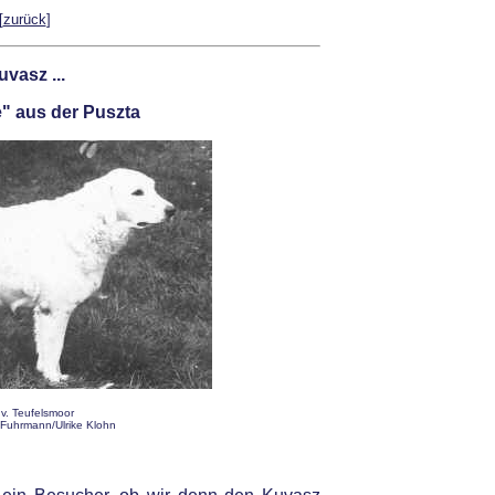
[
zurück
]
uvasz ...
" aus der Puszta
 v. Teufelsmoor
Fuhrmann/Ulrike Klohn