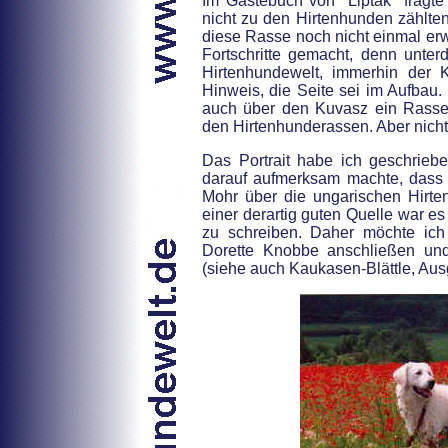
Im Gästebuch von "Liptak" fragt
nicht zu den Hirtenhunden zählten
diese Rasse noch nicht einmal erw
Fortschritte gemacht, denn unter
Hirtenhundewelt, immerhin der K
Hinweis, die Seite sei im Aufbau.
auch über den Kuvasz ein Rassepo
den Hirtenhunderassen. Aber nich
Das Portrait habe ich geschrieb
darauf aufmerksam machte, dass
Mohr über die ungarischen Hirten
einer derartig guten Quelle war e
zu schreiben. Daher möchte ich
Dorette Knobbe anschließen und
(siehe auch Kaukasen-Blättle, Aus