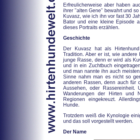
Erfreulicherweise aber haben au
ihrer "alten Gene" bewahrt und so
Kuvasz, wie ich ihn vor fast 30 Ja
Bator und eine kleine Episode 
dieses Portraits erzählen.
Geschichte
Der Kuvasz hat als Hirtenhund
Tradition. Aber er ist, wie ander
junge Rasse, denn er wird als Kuv
und in ein Zuchtbuch eingetrag
und man nannte ihn auch meistens
Sinne nahm man es nicht so gena
anderen Rassen, denn auch für de
Aussehen, oder Rassereinheit.
Wanderungen der Hirten und 
Regionen eingekreuzt. Allerdi
Hunde.
Trotzdem weiß die Kynologie ein
und das soll vorgestellt werden.
Der Name