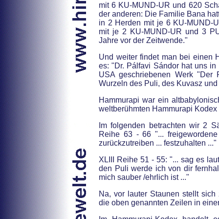
mit 6 KU-MUND-UR und 620 Schafe
der anderen: Die Familie Bana hat
in 2 Herden mit je 6 KU-MUND-U
mit je 2 KU-MUND-UR und 3 PUL
Jahre vor der Zeitwende."
Und weiter findet man bei einen 
es: "Dr. Pálfavi Sándor hat uns i
USA geschriebenen Werk "Der P
Wurzeln des Puli, des Kuvasz un
Hammurapi war ein altbabylonisc
weltberühmten Hammurapi Kodex d
Im folgenden betrachten wir 2 S
Reihe 63 - 66 "... freigewordene 
zurückzutreiben ... festzuhalten ..."
XLIII Reihe 51 - 55: "... sag es lau
den Puli werde ich von dir fernha
mich sauber /ehrlich ist ..."
Na, vor lauter Staunen stellt sic
die oben genannten Zeilen in ei