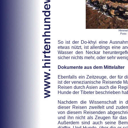
Himmel
Foto:
So ist der Do-khyi eine Ausnah
etwas nützt, ist allerdings eine an
Wasser den Neckar heruntergef
sicher nichts mehr, oder sehr weni
Dokumente aus dem Mittelalter
Ebenfalls ein Zeitzeuge, der für 
ist der venezianische Reisende Ma
Reisen durch Asien auch die Regi
Hunde der Tibeter beschrieben ha
Nachdem die Wissenschaft in d
dieser Reisen zweifelt und zud
von diesem Reisenden abgeschrie
und ihn nicht als Zeugen für da
Außerdem sind auch seine Bem
dürftig. Und Hunde, über die er sc