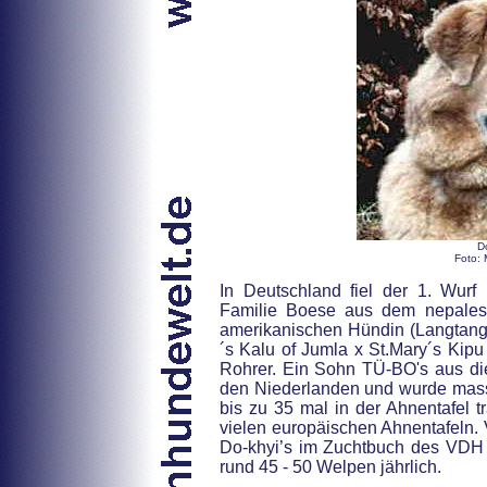
D
Foto: 
In Deutschland fiel der 1. Wur
Familie Boese aus dem nepales
amerikanischen Hündin (Langtang
´s Kalu of Jumla x St.Mary´s Kip
Rohrer. Ein Sohn TÜ-BO's aus di
den Niederlanden und wurde massi
bis zu 35 mal in der Ahnentafel t
vielen europäischen Ahnentafeln.
Do-khyi’s im Zuchtbuch des VDH r
rund 45 - 50 Welpen jährlich.