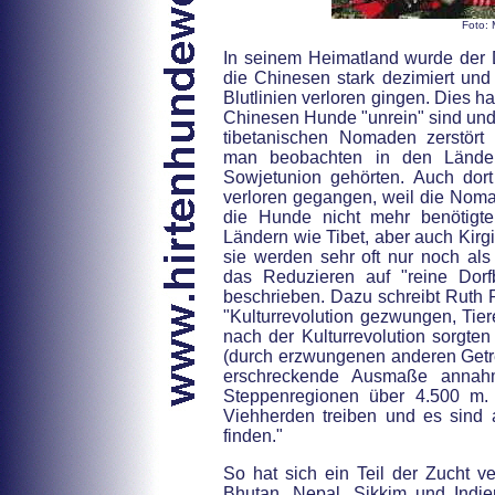
Foto: 
In seinem Heimatland wurde der 
die Chinesen stark dezimiert und 
Blutlinien verloren gingen. Dies h
Chinesen Hunde "unrein" sind und z
tibetanischen Nomaden zerstört
man beobachten in den Länder
Sowjetunion gehörten. Auch dort 
verloren gegangen, weil die Nom
die Hunde nicht mehr benötigte
Länd
ern wie Tibet, aber auch Kir
sie werden sehr oft nur noch al
das Reduzieren auf "reine Dor
beschrieben. Dazu schreibt Ruth 
"Kulturrevolution gezwungen, Tie
nach der Kulturrevolution sorgten
(durch erzwungenen anderen Getr
erschreckende Ausmaße annahm
Steppenregionen über 4.500 m. 
Viehherden treiben und es sind 
finden."
So hat sich ein Teil der Zucht ve
Bhutan, Nepal, Sikkim und Indie