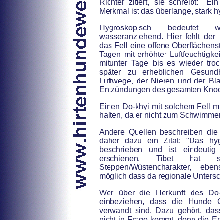
Richter zitiert, sie schreibt: "E
Merkmal ist das überlange, stark h
Hygroskopisch bedeutet w
wasseranziehend. Hier fehlt der n
das Fell eine offene Oberflächenst
Tagen mit erhöhter Luftfeuchtigk
mitunter Tage bis es wieder trock
später zu erheblichen Gesund
Luftwege, der Nieren und der Bl
Entzündungen des gesamten Knoc
Einen Do-khyi mit solchem Fell m
halten, da er nicht zum Schwimmen
Andere Quellen beschreiben die 
daher dazu ein Zitat: "Das hy
beschrieben und ist eindeuti
erschienen. Tibet hat s
Steppen/Wüstencharakter, ebe
möglich dass da regionale Unters
Wer über die Herkunft des Do
einbeziehen, dass die Hunde 
verwandt sind. Dazu gehört, das
nicht in Frage kommt, denn die En