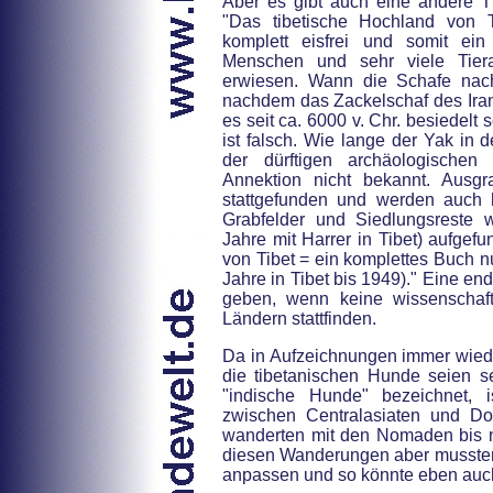
Aber es gibt auch eine andere T
"Das tibetische Hochland von T
komplett eisfrei und somit ei
Menschen und sehr viele Tierar
erwiesen. Wann die Schafe nach 
nachdem das Zackelschaf des Iran/I
es seit ca. 6000 v. Chr. besiedel
ist falsch. Wie lange der Yak in 
der dürftigen archäologischen
Annektion nicht bekannt. Ausg
stattgefunden und werden auch he
Grabfelder und Siedlungsreste 
Jahre mit Harrer in Tibet) aufge
von Tibet = ein komplettes Buch 
Jahre in Tibet bis 1949)." Eine en
geben, wenn keine wissenschaf
Ländern stattfinden.
Da in Aufzeichnungen immer wiede
die tibetanischen Hunde seien se
"indische Hunde" bezeichnet, 
zwischen Centralasiaten und Do-
wanderten mit den Nomaden bis n
diesen Wanderungen aber mussten
anpassen und so könnte eben auch