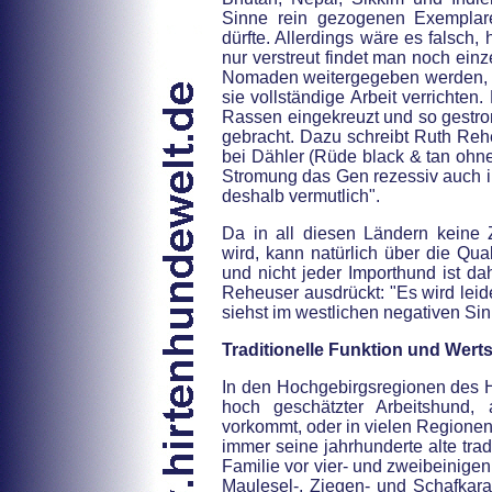
Sinne rein gezogenen Exempla
dürfte. Allerdings wäre es falsch,
nur verstreut findet man noch ein
Nomaden weitergegeben werden, sie
sie vollständige Arbeit verrichten
Rassen eingekreuzt und so gestro
gebracht. Dazu schreibt Ruth Reheu
bei Dähler (Rüde black & tan ohn
Stromung das Gen rezessiv auch 
deshalb vermutlich".
Da in all diesen Ländern keine 
wird, kann natürlich über die Qu
und nicht jeder Importhund ist d
Reheuser ausdrückt: "Es wird leid
siehst im westlichen negativen Sin
Traditionelle Funktion und Wer
In den Hochgebirgsregionen des Hi
hoch geschätzter Arbeitshund
vorkommt, oder in vielen Regionen f
immer seine jahrhunderte alte trad
Familie vor vier- und zweibeinigen
Maulesel-, Ziegen- und Schafkara