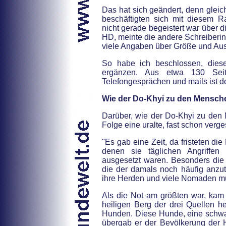
Das hat sich geändert, denn gleic
beschäftigten sich mit diesem Ra
nicht gerade begeistert war über 
HD, meinte die andere Schreiberin,
viele Angaben über Größe und Aus
So habe ich beschlossen, diese
ergänzen. Aus etwa 130 Seite
Telefongesprächen und mails ist d
Wie der Do-Khyi zu den Mensc
Darüber, wie der Do-Khyi zu den 
Folge eine uralte, fast schon ver
"Es gab eine Zeit, da fristeten d
denen sie täglichen Angriffe
ausgesetzt waren. Besonders die 
die der damals noch häufig anzu
ihre Herden und viele Nomaden m
Als die Not am größten war, kam
heiligen Berg der drei Quellen he
Hunden. Diese Hunde, eine schw
übergab er der Bevölkerung der 