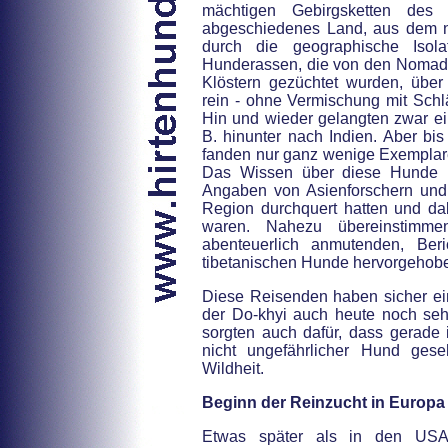
mächtigen Gebirgsketten des
abgeschiedenes Land, aus dem n
durch die geographische Isola
Hunderassen, die von den Nomad
Klöstern gezüchtet wurden, über
rein - ohne Vermischung mit Sch
Hin und wieder gelangten zwar ei
B. hinunter nach Indien. Aber bis
fanden nur ganz wenige Exemplar
Das Wissen über diese Hunde b
Angaben von Asienforschern und
Region durchquert hatten und d
waren. Nahezu übereinstimmen
abenteuerlich anmutenden, Ber
tibetanischen Hunde hervorgehob
Diese Reisenden haben sicher ei
der Do-khyi auch heute noch sehr
sorgten auch dafür, dass gerade 
nicht ungefährlicher Hund ges
Wildheit.
Beginn der Reinzucht in Europa
Etwas später als in den USA