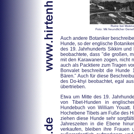
Ruine bei Mukina
Foto: Mit freundlicher Gen
Auch andere Botaniker beschreibe
Hunde, so der englische Botaniker
des 19. Jahrhunderts Sikkim und 
beobachtete, dass "die großen, mä
mit den Karawanen zogen, nicht 
auch als Packtiere zum Tragen vo
Bonvalet beschreibt die Hunde 1
Bären." Auch für diese Beschreibun
des Do-khyi beobachtet, egal au
übertrieben.
Etwa um Mitte des 19. Jahrhunder
von Tibet-Hunden in englisch
Hundebuch von William Youatt. E
Hochebene Tibets am Fuße des Hi
ziehen diese Hunde sehr sorgfäl
Jahreszeiten in die Ebene hin
verkaufen, bleiben ihre Frauen 