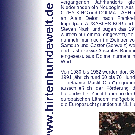
vergangenen Jahrhunderts gl
Niederlanden ein Neubeginn. Aus
GREY KING und DOLMA, TASHI u
an Alain Delon nach Frankre
Importpaar AUSABLES BOR und 
Steven Nash und trugen das 19
wurden nur einmal eingesetzt) fie
nunmehr nur noch im Zwinger von
Samdup und Castor (Schweiz) wei
und Tashi, sowie Ausables Bor un
eingesetzt, aus Dolma nurmehr
Wurf.
Von 1980 bis 1982 wurden dort 68
1991 jährlich rund 60 bis 70 Hunde
"Tibetaanse Mastiff Club" gegründe
ausschließlich der Förderung
holländischer Zucht haben in der
europäischen Ländern maßgeblic
die Europazucht gründet auf NL-H