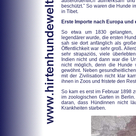
außerordentlich aufmerksam un
beschützt." So waren die Hunde im
in Tibet.
Erste Importe nach Europa und 
So etwa um 1830 gelangten,
legendärer wurde, die ersten Hun
sah sie dort anfänglich als groß
Öffentlichkeit war sehr groß. Alle
sehr strapaziös, viele überlebt
Indien nicht und dann war die Um
nicht möglich, denn die Hunde 
gewöhnt. Neben gesundheitliche
mit der Zivilisation nicht klar k
ihnen in Zoos und fristete den Rest
So kam es erst im Februar 1898 zu
im zoologischen Garten in Berlin.
daran, dass Hündinnen nicht lä
Krankheiten starben.