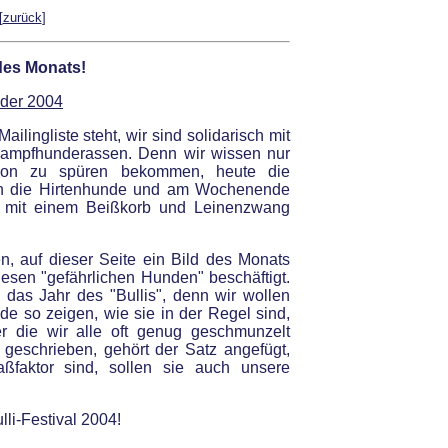
[
zurück
]
des Monats!
lder 2004
ailingliste steht, wir sind solidarisch mit
Kampfhunderassen. Denn wir wissen nur
on zu spüren bekommen, heute die
en die Hirtenhunde und am Wochenende
e mit einem Beißkorb und Leinenzwang
, auf dieser Seite ein Bild des Monats
esen "gefährlichen Hunden" beschäftigt.
 das Jahr des "Bullis", denn wir wollen
nde so zeigen, wie sie in der Regel sind,
 die wir alle oft genug geschmunzelt
 geschrieben, gehört der Satz angefügt,
aßfaktor sind, sollen sie auch unsere
li-Festival 2004!