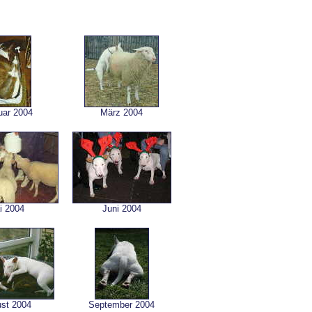
uar 2004
März 2004
i 2004
Juni 2004
st 2004
September 2004